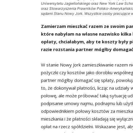
Uniwersytetu Jagiellońskiego oraz New York Law Scho
oraz Stowarzyszenia Prawników Polsko-Amerykańskic
sądami Stanu Nowy Jork. Wszystkie osoby pracujące w 
Zamierzam mieszkać razem ze swoim pa
które nabyłam na własne nazwisko kilka l
opłaty, chciałabym, aby te koszty były 
razie rozstania partner mógłby domagać 
W stanie Nowy Jork zamieszkiwanie razem ni
pożyczki czy kosztów jako dorobku wspólneg
partner mógłby domagać się spłaty, powołują
to, że dokonywał płatności, licząc na udziały
połowę, ale może próbować taką sytuację udo
podpisanie umowy najmu, podnajmu lub użytko
odpowiednikiem połowy kosztów za mieszkan
mieszkania i że płatności składają się wyłączn
opłat na rzecz spółdzielni. Wskazane jest, 