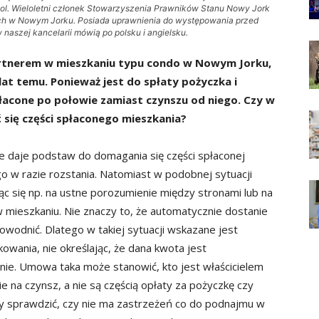
ol. Wieloletni członek Stowarzyszenia Prawników Stanu Nowy Jork
h w Nowym Jorku. Posiada uprawnienia do występowania przed
naszej kancelarii mówią po polsku i angielsku.
rtnerem w mieszkaniu typu condo w Nowym Jorku,
at temu. Ponieważ jest do spłaty pożyczka i
płacone po połowie zamiast czynszu od niego. Czy w
się części spłaconego mieszkania?
e daje podstaw do domagania się części spłaconej
o w razie rozstania. Natomiast w podobnej sytuacji
c się np. na ustne porozumienie między stronami lub na
 w mieszkaniu. Nie znaczy to, że automatycznie dostanie
wodnić. Dlatego w takiej sytuacji wskazane jest
wania, nie określając, że dana kwota jest
ie. Umowa taka może stanowić, kto jest właścicielem
ie na czynsz, a nie są częścią opłaty za pożyczkę czy
aby sprawdzić, czy nie ma zastrzeżeń co do podnajmu w