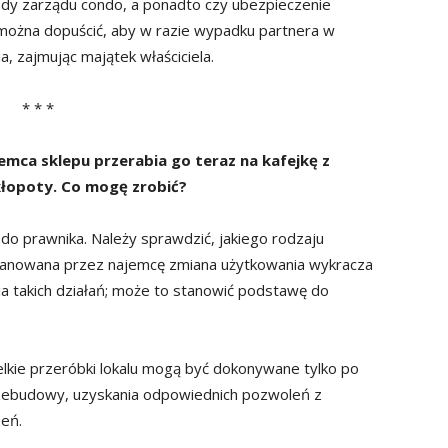
y zarządu condo, a ponadto czy ubezpieczenie
można dopuścić, aby w razie wypadku partnera w
 zajmując majątek właściciela.
* * *
ca sklepu przerabia go teraz na kafejkę z
kłopoty. Co mogę zrobić?
o prawnika. Należy sprawdzić, jakiego rodzaju
planowana przez najemcę zmiana użytkowania wykracza
a takich działań; może to stanowić podstawę do
lkie przeróbki lokalu mogą być dokonywane tylko po
rzebudowy, uzyskania odpowiednich pozwoleń z
eń.