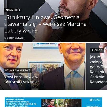
NOWY JORK
„Struktury Liniowe. Geometria
stawania się” – wernisaż Marcina
Lubery w CPS
5 sierpnia 2026
FLORYDA
Jakub Ka
zmierzy s
gali w Ta
POLONIA W AMERYCE
Rosjanin
Nowi konsulowie w
Gadzhim
Kalifornii i Arizonie
Rabadan