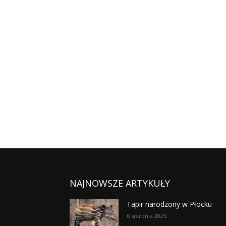
NAJNOWSZE ARTYKUŁY
Tapir narodzony w Płocku
6 sierpnia 2026