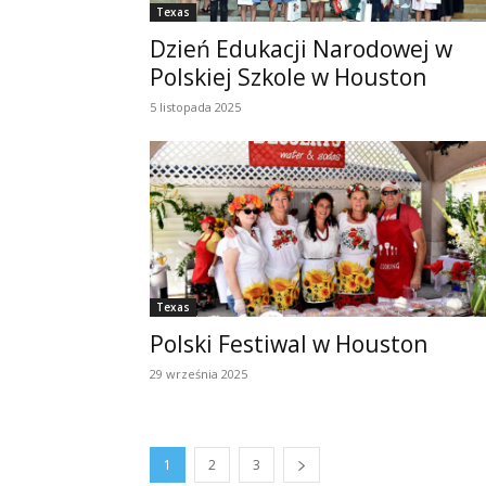
Texas
Dzień Edukacji Narodowej w
Polskiej Szkole w Houston
5 listopada 2025
Texas
Polski Festiwal w Houston
29 września 2025
1
2
3