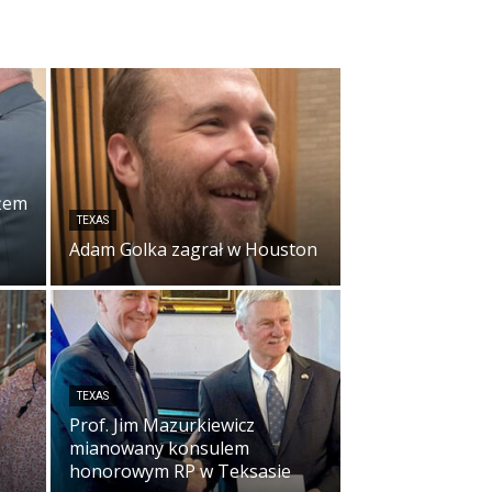
żem
TEXAS
Adam Golka zagrał w Houston
TEXAS
Prof. Jim Mazurkiewicz
mianowany konsulem
honorowym RP w Teksasie