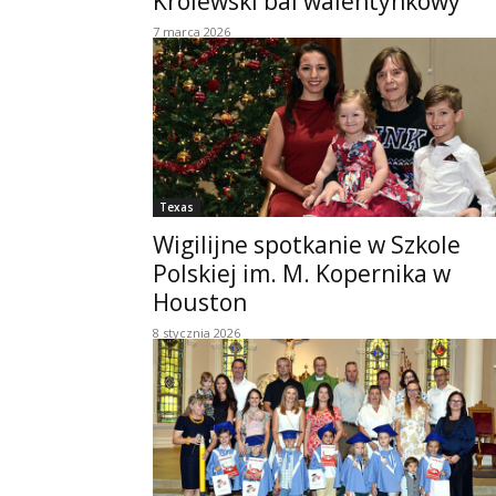
Królewski bal walentynkowy
7 marca 2026
Texas
Wigilijne spotkanie w Szkole
Polskiej im. M. Kopernika w
Houston
8 stycznia 2026