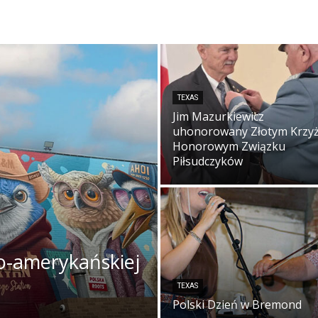
TEXAS
Jim Mazurkiewicz
uhonorowany Złotym Krzy
Honorowym Związku
Piłsudczyków
o-amerykańskiej
TEXAS
Polski Dzień w Bremond