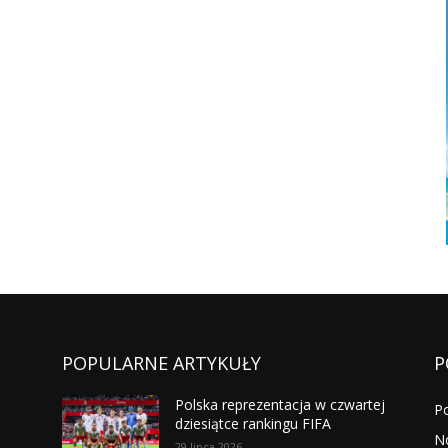
POPULARNE ARTYKUŁY
P
Polska reprezentacja w czwartej
P
dziesiątce rankingu FIFA
N
29 lipca 2026