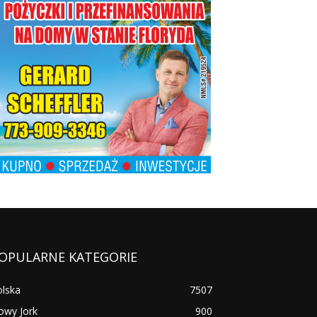
OPULARNE KATEGORIE
olska
7507
owy Jork
900