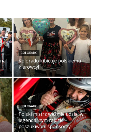
COLORADO
ina
Kolorado kibicuje polskiemu
kierowcy!
COLORADO
Polski mistrz weźmie udział w
legendarnym rajdzie –
poszukiwani sponsorzy!