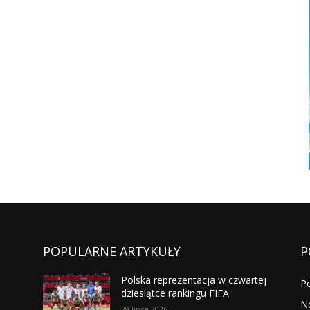
POPULARNE ARTYKUŁY
P
Polska reprezentacja w czwartej
P
dziesiątce rankingu FIFA
N
29 lipca 2026