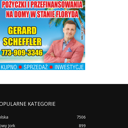
OPULARNE KATEGORIE
olska
7506
owy Jork
899