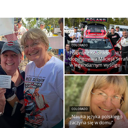
COLORADO
Polonia z Kolorado
dopingowała Macieja Seraf
w legendarnym wyścigu
COLORADO
”
„Nauka języka polskiego
zaczyna się w domu”