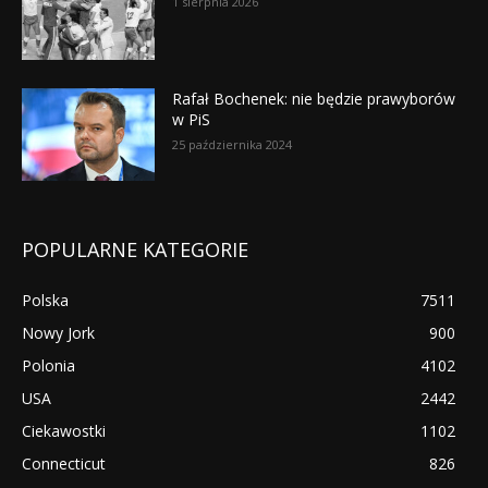
1 sierpnia 2026
Rafał Bochenek: nie będzie prawyborów
w PiS
25 października 2024
POPULARNE KATEGORIE
Polska
7511
Nowy Jork
900
Polonia
4102
USA
2442
Ciekawostki
1102
Connecticut
826