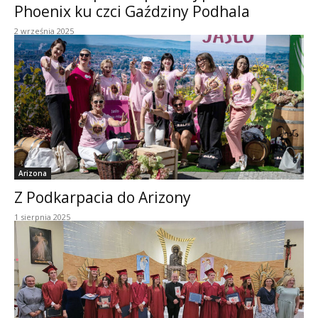
Phoenix ku czci Gaździny Podhala
2 września 2025
Arizona
Z Podkarpacia do Arizony
1 sierpnia 2025