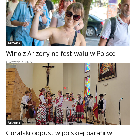
Arizona
Wino z Arizony na festiwalu w Polsce
6 września 2025
Arizona
Góralski odpust w polskiej parafii w