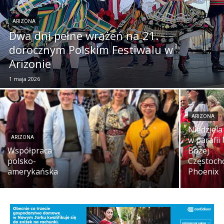
ARIZONA
Dwa dni pełne wrażeń na 21.
dorocznym Polskim Festiwalu w
Arizonie
1 maja 2026
ARIZONA
Niedziel
ARIZONA
w parafii
Współpraca
Bożej
polsko-
Częstoch
amerykańska
Phoenix