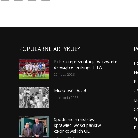
POPULARNE ARTYKUŁY
P
Polska reprezentacja w czwartej
P
dziesiątce rankingu FIFA
N
29 lipca 2026
Po
Miało być złoto!
U
1 sierpnia 2026
Ci
Co
Sp
Spotkanie ministrów
sprawiedliwości państw
Bi
członkowskich UE