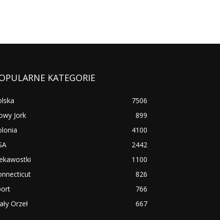
OPULARNE KATEGORIE
olska
7506
owy Jork
899
lonia
4100
SA
2442
ekawostki
1100
nnecticut
826
ort
766
ały Orzeł
667