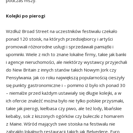
podczas mszy.
Kolejki po pierogi
Wzdłuż Broad Street na uczestników festiwalu czekało
ponad 120 stoisk, na których przedsiębiorcy i artyści
promowali różnorodne usługi i sprzedawali pamiątki i
upominki. Wiele z nich to znane lokalne firmy, takie jak banki
i agencje nieruchomości, ale niektórzy wystawcy przyjechali
do New Britain z innych stanów takich Nowym Jork czy
Pensylwania. Jak co roku największą popularnością cieszyły
się punkty gastronomiczne i – pomimo iż było ich ponad 30
– niemalże przed każdym ustawiały się długie kolejki, a w
ich ofercie znaleźć można było nie tylko polskie przysmaki,
takie jak pierogi, kiełbasa czy piwo, ale też lody, libańskie
kebaby, sok z kiszonych ogórków czy bułeczki z homarem
z Maine. Wśród mających swe stoiska na festiwalu nie
zabrakło lokalnych restauracji takich jak Belvedere, Euro