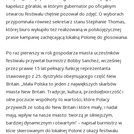
kapelusz góralski, w którym gubernator po oficjalnym
otwarciu festiwalu chętnie pozował do zdjęć. O wyborach
przypominała również sekretarz stanu Stephanie Thomas,
której biuro wykupiło też realizowaną w polskojęzycznej
prasie kampanię zachęcającą lokalną Polonię do głosowania.
Po raz pierwszy w roli gospodarza miasta uczestników
festiwalu przywitał burmistrz Bobby Sanchez, wcześniej
przez prawie 15 lat pełniący funkcję reprezentanta
stawowego z 25. dystryktu obejmującego część New
Britain. „Mała Polska to jeden z największych skarbów
miasta New Britain. Tradycje, kultura, przedsiębiorczość i
silne poczucie wspólnoty to wartości, które Polacy
przywieźli ze sobą do New Britain i które miały, i nadal
mają, wpływ na nasze miasto: tworzą je silniejszym,
bardziej dynamicznym i otwartym” – napisał burmistrz w
liście skierowanym do lokalnej Polonii z okazji festiwalu.