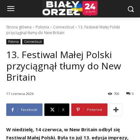
Strona główna
Polonia
Connecticut
13. Festiwal Małej Polski
przyciągnął tłumy do New Britain
Polonia
Connecticut
13. Festiwal Małej Polski
przyciągnął tłumy do New
Britain
17 czerwca 2026
700
0
Facebook
X
Pinterest
W niedzielę, 14 czerwca, w New Britain odbył się
Festiwal Małej Polski. Była to już 13. edycja imprezy,