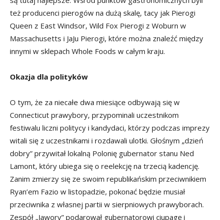
są tutaj najlepsze. Wśród punktów gastronomicznych byli
też producenci pierogów na dużą skalę, tacy jak Pierogi
Queen z East Windsor, Wild Fox Pierogi z Woburn w
Massachusetts i JaJu Pierogi, które można znaleźć między
innymi w sklepach Whole Foods w całym kraju.
Okazja dla polityków
O tym, że za niecałe dwa miesiące odbywają się w
Connecticut prawybory, przypominali uczestnikom
festiwalu liczni politycy i kandydaci, którzy podczas imprezy
witali się z uczestnikami i rozdawali ulotki. Głośnym „dzień
dobry” przywitał lokalną Polonię gubernator stanu Ned
Lamont, który ubiega się o reelekcję na trzecią kadencję.
Zanim zmierzy się ze swoim republikańskim przeciwnikiem
Ryan’em Fazio w listopadzie, pokonać będzie musiał
przeciwnika z własnej partii w sierpniowych prawyborach.
Zespół „Jawory” podarował gubernatorowi ciupagę i