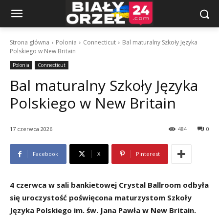
Strona główna
Polonia
Connecticut
Bal maturalny Szkoły Języka
Polskiego w New Britain
Polonia
Connecticut
Bal maturalny Szkoły Języka
Polskiego w New Britain
17 czerwca 2026
484
0
Facebook
X
Pinterest
4 czerwca w sali bankietowej Crystal Ballroom odbyła
się uroczystość poświęcona maturzystom Szkoły
Języka Polskiego im. św. Jana Pawła w New Britain.