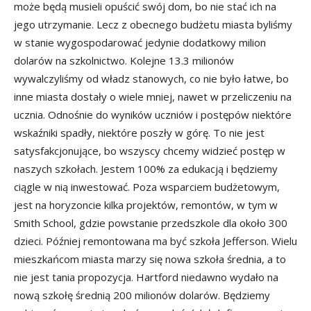
może będą musieli opuścić swój dom, bo nie stać ich na
jego utrzymanie. Lecz z obecnego budżetu miasta byliśmy
w stanie wygospodarować jedynie dodatkowy milion
dolarów na szkolnictwo. Kolejne 13.3 milionów
wywalczyliśmy od władz stanowych, co nie było łatwe, bo
inne miasta dostały o wiele mniej, nawet w przeliczeniu na
ucznia. Odnośnie do wyników uczniów i postępów niektóre
wskaźniki spadły, niektóre poszły w górę. To nie jest
satysfakcjonujące, bo wszyscy chcemy widzieć postęp w
naszych szkołach. Jestem 100% za edukacją i będziemy
ciągle w nią inwestować. Poza wsparciem budżetowym,
jest na horyzoncie kilka projektów, remontów, w tym w
Smith School, gdzie powstanie przedszkole dla około 300
dzieci. Później remontowana ma być szkoła Jefferson. Wielu
mieszkańcom miasta marzy się nowa szkoła średnia, a to
nie jest tania propozycja. Hartford niedawno wydało na
nową szkołę średnią 200 milionów dolarów. Będziemy