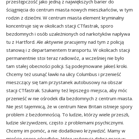
przestępczość jako jedną z największych barier do
ściągnięcia do centrum miasta nowych mieszkańców, w tym
rodzin z dziećmi. W centrum miasta element kryminalny
koncentruje się w okolicach stacji CTfastrak, sporo
bezdomnych i osób uzależnionych od narkotyków napływa
tu z Hartford. Ale aktywnie pracujemy nad tym z policją
stanową i z departamentem transportu. W okolicach stacji
permanentnie stoi teraz radiowóz, a wcześniej nie było
tam stałej obecności policji. Są podejmowane jakieś kroki.
Chcemy też usunąć ławki na ulicy Columbus i przenieść
mieszczący się tam przystanek autobusowy na obszar
stacji CTfastrak. Szukamy też lepszego miejsca, aby móc
przenieść w nie ośrodek dla bezdomnych z centrum miasta.
Nie jest tajemnicą, że w centrum New Britain istnieje spory
problem z bezdomnością. To ludzie, którzy wiele przeszli,
ludzie skrzywdzeni, często z problemami psychicznymi.
Chcemy im pomóc, a nie dodatkowo krzywdzić. Mamy w
mieście sporo ośrodków, które wykonują dobrą pracę w