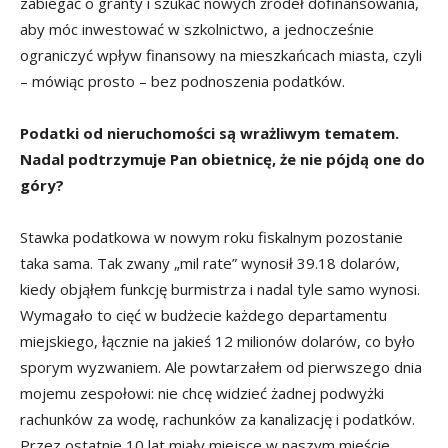
zabiegać o granty i szukać nowych źródeł dofinansowania,
aby móc inwestować w szkolnictwo, a jednocześnie
ograniczyć wpływ finansowy na mieszkańcach miasta, czyli
– mówiąc prosto – bez podnoszenia podatków.
Podatki od nieruchomości są wrażliwym tematem.
Nadal podtrzymuje Pan obietnicę, że nie pójdą one do
góry?
Stawka podatkowa w nowym roku fiskalnym pozostanie
taka sama. Tak zwany „mil rate” wynosił 39.18 dolarów,
kiedy objąłem funkcję burmistrza i nadal tyle samo wynosi.
Wymagało to cięć w budżecie każdego departamentu
miejskiego, łącznie na jakieś 12 milionów dolarów, co było
sporym wyzwaniem. Ale powtarzałem od pierwszego dnia
mojemu zespołowi: nie chcę widzieć żadnej podwyżki
rachunków za wodę, rachunków za kanalizację i podatków.
Przez ostatnie 10 lat miały miejsce w naszym mieście