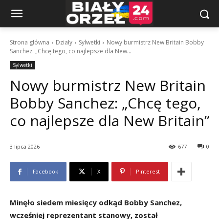
Strona główna
Działy
Sylwetki
Nowy burmistrz New Britain Bobby
Sanchez: „Chcę tego, co najlepsze dla New...
Sylwetki
Nowy burmistrz New Britain
Bobby Sanchez: „Chcę tego,
co najlepsze dla New Britain”
3 lipca 2026
677
0
Facebook
X
Pinterest
Minęło siedem miesięcy odkąd Bobby Sanchez,
wcześniej reprezentant stanowy, został