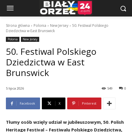
Strona główna
Polonia
New Jersey
50. Festiwal Polskiego
Dziedzictwa w East Brunswick
Polonia
New Jersey
50. Festiwal Polskiego
Dziedzictwa w East
Brunswick
5 lipca 2026
549
0
Facebook
X
Pinterest
Tłumy osób wzięły udział w jubileuszowym, 50. Polish
Heritage Festival – Festiwalu Polskiego Dziedzictwa,