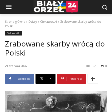
Strona główna
Działy
Ciekawostki
Zrabowane skarby wrócą do
Polski
Ciekawostki
Zrabowane skarby wrócą do
Polski
29 czerwca 2026
367
0
Facebook
X
Pinterest