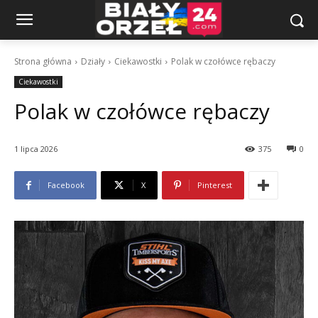
Strona główna
Działy
Ciekawostki
Polak w czołówce rębaczy
Ciekawostki
Polak w czołówce rębaczy
1 lipca 2026
375
0
Facebook
X
Pinterest