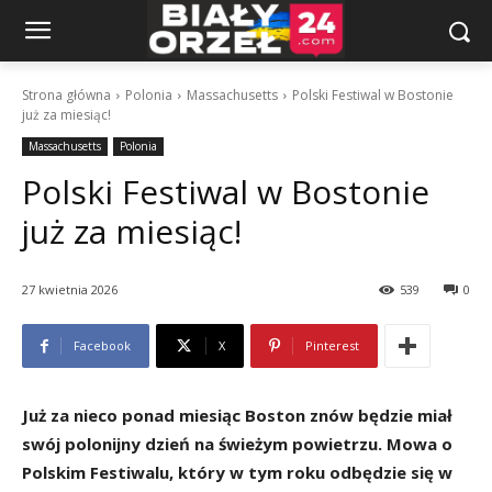
Strona główna
Polonia
Massachusetts
Polski Festiwal w Bostonie
już za miesiąc!
Massachusetts
Polonia
Polski Festiwal w Bostonie
już za miesiąc!
27 kwietnia 2026
539
0
Facebook
X
Pinterest
Już za nieco ponad miesiąc Boston znów będzie miał
swój polonijny dzień na świeżym powietrzu. Mowa o
Polskim Festiwalu, który w tym roku odbędzie się w