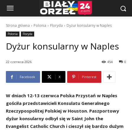
Strona główna
Polonia
Floryda
Dyżur konsularny w Naples
Polonia
Floryda
Dyżur konsularny w Naples
22 czerwca 2026
454
0
Facebook
X
Pinterest
W dniach 12-13 czerwca Polska Przystań w Naples
gościła przedstawicieli Konsulatu Generalnego
Rzeczypospolitej Polskiej w Houston. Paszportowy
dyżur konsularny odbył się w Saint John the
Evangelist Catholic Church i cieszył się bardzo dużym