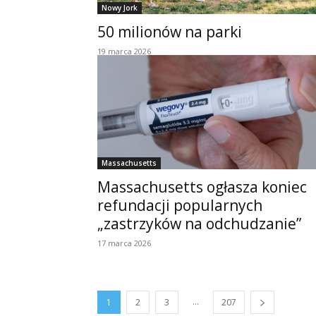
Nowy Jork
50 milionów na parki
19 marca 2026
Massachusetts
Massachusetts ogłasza koniec
refundacji popularnych
„zastrzyków na odchudzanie”
17 marca 2026
...
1
2
3
207