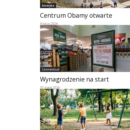
Ameryka
Centrum Obamy otwarte
4 lipca 2026
Connecticut
Wynagrodzenie na start
20 maja 2026