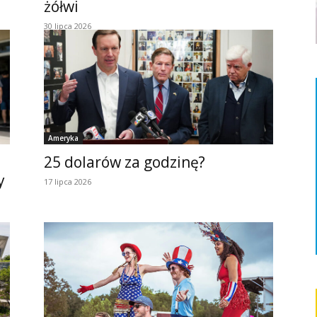
żółwi
30 lipca 2026
Ameryka
25 dolarów za godzinę?
y
17 lipca 2026