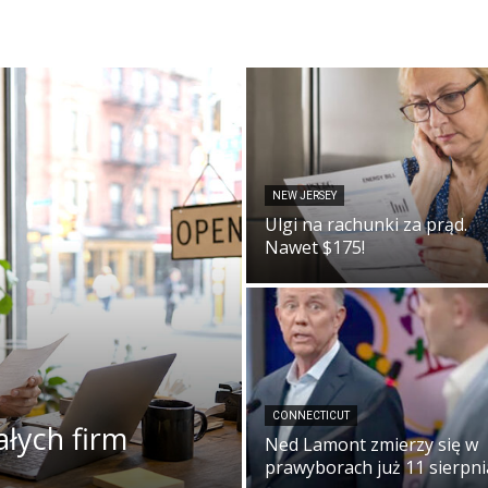
NEW JERSEY
Ulgi na rachunki za prąd.
Nawet $175!
CONNECTICUT
ałych firm
Ned Lamont zmierzy się w
prawyborach już 11 sierpni