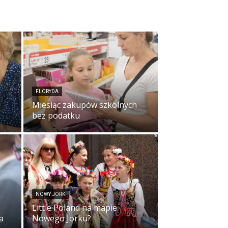
FLORYDA
Miesiąc zakupów szkolnych
bez podatku
NOWY JORK
Little Poland na mapie
a
Nowego Jorku?