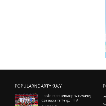
POPULARNE ARTYKUŁY
P
Polska reprezentacja w czwartej
P
dziesiątce rankingu FIFA
N
29 lipca 2026