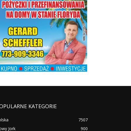
OPULARNE KATEGORIE
olska
7507
owy Jork
900