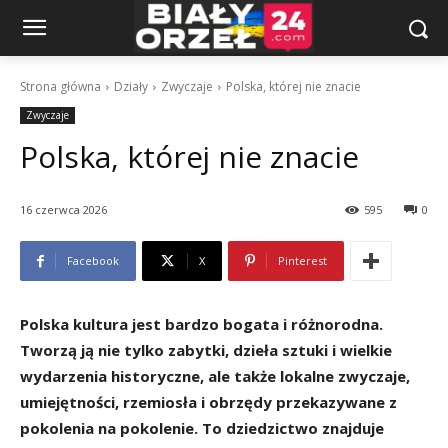
Strona główna
Działy
Zwyczaje
Polska, której nie znacie
Zwyczaje
Polska, której nie znacie
16 czerwca 2026
595
0
Facebook
X
Pinterest
Polska kultura jest bardzo bogata i różnorodna.
Tworzą ją nie tylko zabytki, dzieła sztuki i wielkie
wydarzenia historyczne, ale także lokalne zwyczaje,
umiejętności, rzemiosła i obrzędy przekazywane z
pokolenia na pokolenie. To dziedzictwo znajduje