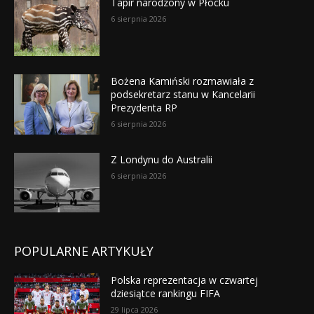
Tapir narodzony w Płocku
6 sierpnia 2026
Bożena Kamiński rozmawiała z
podsekretarz stanu w Kancelarii
Prezydenta RP
6 sierpnia 2026
Z Londynu do Australii
6 sierpnia 2026
POPULARNE ARTYKUŁY
Polska reprezentacja w czwartej
dziesiątce rankingu FIFA
29 lipca 2026