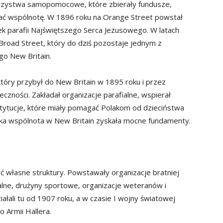
rzystwa samopomocowe, które zbierały fundusze,
ać wspólnotę. W 1896 roku na Orange Street powstał
tek parafii Najświętszego Serca Jezusowego. W latach
road Street, który do dziś pozostaje jednym z
go New Britain.
który przybył do New Britain w 1895 roku i przez
łeczności. Zakładał organizacje parafialne, wspierał
instytucje, które miały pomagać Polakom od dzieciństwa
olska wspólnota w New Britain zyskała mocne fundamenty.
ć własne struktury. Powstawały organizacje bratniej
ralne, drużyny sportowe, organizacje weteranów i
ałali tu od 1907 roku, a w czasie I wojny światowej
o Armii Hallera.