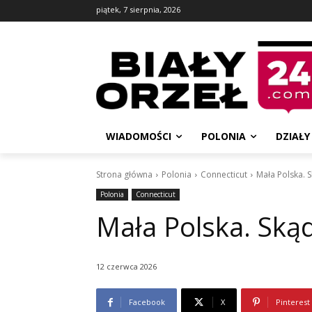
piątek, 7 sierpnia, 2026
WIADOMOŚCI
POLONIA
DZIAŁY
Strona główna
Polonia
Connecticut
Mała Polska. S
Polonia
Connecticut
Mała Polska. Skąd
12 czerwca 2026
Facebook
X
Pinterest