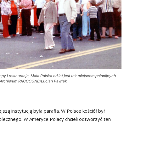
epy i restauracje, Mała Polska od lat jest też miejscem polonijnych
Fot. Archiwum PACCOGNB/Lucian Pawlak
szą instytucją była parafia. W Polsce kościół był
ołecznego. W Ameryce Polacy chcieli odtworzyć ten