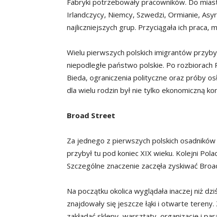
Fabryki potrzebowały pracowników. Do miasta
Irlandczycy, Niemcy, Szwedzi, Ormianie, Asyry
najliczniejszych grup. Przyciągała ich praca, 
Wielu pierwszych polskich imigrantów przyby
niepodległe państwo polskie. Po rozbiorach P
Bieda, ograniczenia polityczne oraz próby osł
dla wielu rodzin był nie tylko ekonomiczną kon
Broad Street
Za jednego z pierwszych polskich osadników
przybył tu pod koniec XIX wieku. Kolejni Polac
Szczególne znaczenie zaczęła zyskiwać Broad S
Na początku okolica wyglądała inaczej niż dz
znajdowały się jeszcze łąki i otwarte tereny
zakładać sklepy, warsztaty, organizacje i para