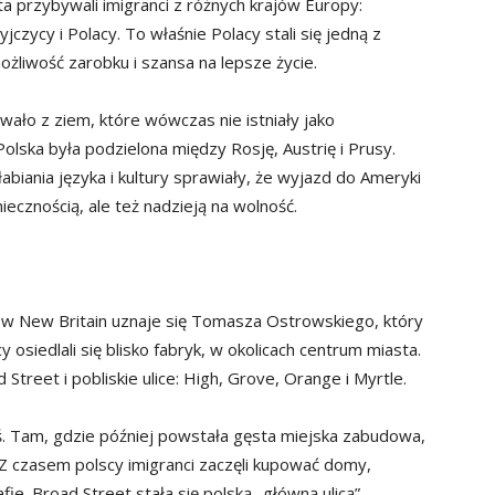
 przybywali imigranci z różnych krajów Europy:
jczycy i Polacy. To właśnie Polacy stali się jedną z
możliwość zarobku i szansa na lepsze życie.
wało z ziem, które wówczas nie istniały jako
olska była podzielona między Rosję, Austrię i Prusy.
abiania języka i kultury sprawiały, że wyjazd do Ameryki
iecznością, ale też nadzieją na wolność.
 w New Britain uznaje się Tomasza Ostrowskiego, który
y osiedlali się blisko fabryk, w okolicach centrum miasta.
treet i pobliskie ulice: High, Grove, Orange i Myrtle.
iś. Tam, gdzie później powstała gęsta miejska zabudowa,
. Z czasem polscy imigranci zaczęli kupować domy,
fie. Broad Street stała się polską „główną ulicą” –