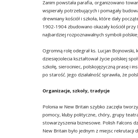
Zanim powstała parafia, organizowano towa
wspierały potrzebujących i pomagały budow
drewniany kościół i szkoła, które dały począ
1902-1904 zbudowano okazały kościół przy B
najbardziej rozpoznawalnych symboli polskie
Ogromną rolę odegrał ks. Lucjan Bojnowski, 
dziesięciolecia kształtował życie polskiej spo
szkołę, sierociniec, polskojęzyczną prasę i 
po starość. Jego działalność sprawiła, że p
Organizacje, szkoły, tradycje
Polonia w New Britain szybko zaczęła tworzy
pomocy, kluby polityczne, chóry, grupy teat
stowarzyszenia biznesowe. Polish Falcons dzi
New Britain było jednym z miejsc rekrutacji d