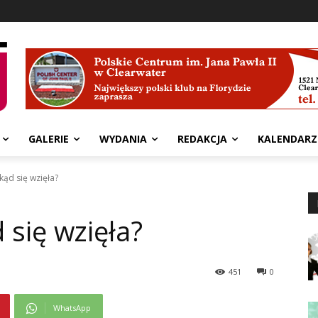
GALERIE
WYDANIA
REDAKCJA
KALENDARZ
kąd się wzięła?
 się wzięła?
451
0
WhatsApp