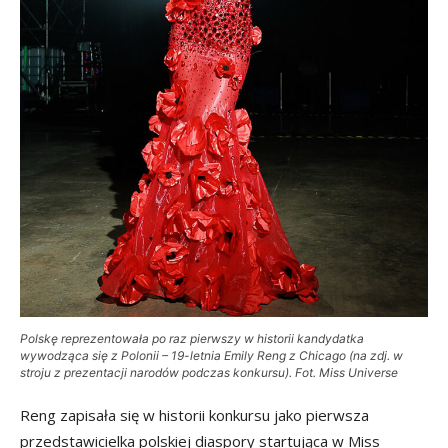
Polskę reprezentowała po raz pierwszy w historii kandydatka
wywodząca się z Polonii – 19-letnia Emily Reng z Chicago (na zdj. w
stroju z prezentacji narodów podczas konkursu). Fot. Miss Universe
Reng zapisała się w historii konkursu jako pierwsza
przedstawicielka polskiej diaspory startująca w Miss