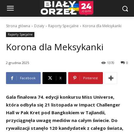
Strona główna
Działy
Raporty Specjalne
Korona dla Meksykanki
Raporty Specjalne
Korona dla Meksykanki
2 grudnia 2025
1370
0
Facebook
X
Pinterest
Gala finałowa 74. edycji konkursu Miss Universe,
która odbyła się 21 listopada w Impact Challenger
Hall w Pak Kret pod Bangkokiem w Tajlandii,
przyciągnęła uwagę mediów na całym świecie. Do
rywalizacji stanęło 120 kandydatek z całego świata,