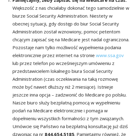
Pamiętajmy, żeby zapisać się na Medicare na czas.
Większość z nas chciałaby dokonać tego samodzielnie w
biurze Social Security Administration. Niestety w
obecnej sytuacji, gdy dostęp do biur Social Security
Administration został wznowiony, pomoc petentom
chcącym zapisać się na Medicare jest nadal ograniczona.
Pozostaje nam tylko możliwość wypełnienia podania
elektronicznie przez internet na stronie
www.ssa.gov
lub przez telefon po wcześniejszym umówieniu z
przedstawicielem lokalnego biura Social Security
Administration (czas oczekiwania na taką rozmowę
może być nawet dłuższy niż 2 miesiące). Istnieje
jeszcze inna opcja – zadzwonić do Medicare po polsku.
Nasze biuro służy bezpłatną pomocą w wypełnieniu
podań na Medicare elektronicznie i pomaga w
dopełnieniu wszystkich formalności z tym związanych.
Umówcie się Państwo na bezpłatną konsultację już dziś
dzwoniąc na nr
844.654.5185
. Pamiętajmy również, że