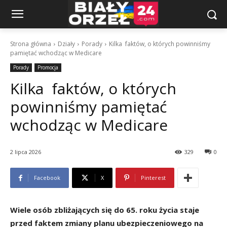
Strona główna
Działy
Porady
Kilka faktów, o których powinniśmy
pamiętać wchodząc w Medicare
Porady
Promocja
Kilka faktów, o których
powinniśmy pamiętać
wchodząc w Medicare
2 lipca 2026
329
0
Facebook
X
Pinterest
Wiele osób zbliżających się do 65. roku życia staje
przed faktem zmiany planu ubezpieczeniowego na