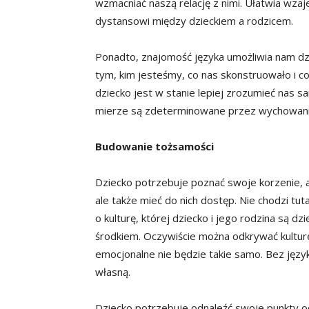
wzmacniać naszą relację z nimi. Ułatwia wza
dystansowi między dzieckiem a rodzicem.
Ponadto, znajomość języka umożliwia nam dzi
tym, kim jesteśmy, co nas skonstruowało i co
dziecko jest w stanie lepiej zrozumieć nas s
mierze są zdeterminowane przez wychowanie 
Budowanie tożsamości
Dziecko potrzebuje poznać swoje korzenie, ab
ale także mieć do nich dostęp. Nie chodzi tuta
o kulturę, której dziecko i jego rodzina są d
środkiem. Oczywiście można odkrywać kultur
emocjonalne nie będzie takie samo. Bez języka
własną.
Dziecko potrzebuje odnaleźć swoje punkty odn