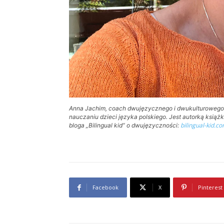
Anna Jachim, coach dwujęzycznego i dwukulturowego
nauczaniu dzieci języka polskiego. Jest autorką książk
bilingual-kid.c
bloga „Bilingual kid” o dwujęzyczności:
Facebook
X
Pinterest