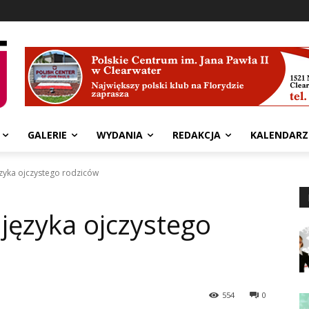
GALERIE
WYDANIA
REDAKCJA
KALENDARZ
ęzyka ojczystego rodziców
 języka ojczystego
554
0