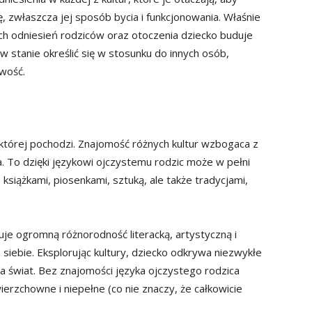
ę, zwłaszcza jej sposób bycia i funkcjonowania. Właśnie
ch odniesień rodziców oraz otoczenia dziecko buduje
 stanie określić się w stosunku do innych osób,
wość.
 której pochodzi. Znajomość różnych kultur wzbogaca z
ka. To dzięki językowi ojczystemu rodzic może w pełni
o książkami, piosenkami, sztuką, ale także tradycjami,
uje ogromną różnorodność literacką, artystyczną i
a siebie. Eksplorując kultury, dziecko odkrywa niezwykłe
a świat. Bez znajomości języka ojczystego rodzica
erzchowne i niepełne (co nie znaczy, że całkowicie