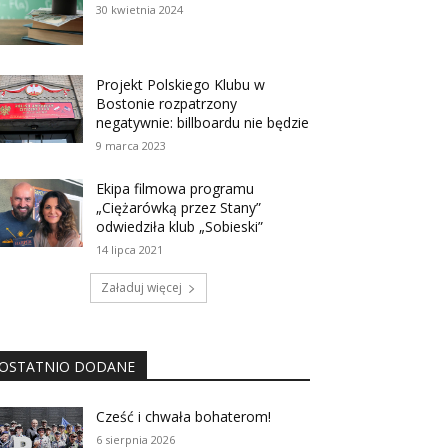
30 kwietnia 2024
Projekt Polskiego Klubu w
Bostonie rozpatrzony
negatywnie: billboardu nie będzie
9 marca 2023
Ekipa filmowa programu
„Ciężarówką przez Stany”
odwiedziła klub „Sobieski”
14 lipca 2021
Załaduj więcej
OSTATNIO DODANE
Cześć i chwała bohaterom!
6 sierpnia 2026