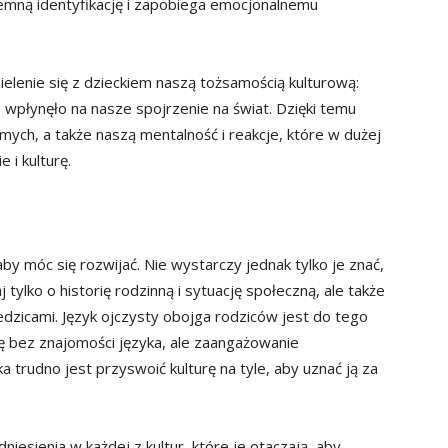
jemną identyfikację i zapobiega emocjonalnemu
elenie się z dzieckiem naszą tożsamością kulturową:
 wpłynęło na nasze spojrzenie na świat. Dzięki temu
amych, a także naszą mentalność i reakcje, które w dużej
i kulturę.
y móc się rozwijać. Nie wystarczy jednak tylko je znać,
j tylko o historię rodzinną i sytuację społeczną, ale także
ziedzicami. Język ojczysty obojga rodziców jest do tego
ę bez znajomości języka, ale zaangażowanie
 trudno jest przyswoić kulturę na tyle, aby uznać ją za
iesienia w każdej z kultur, które je otaczają, aby