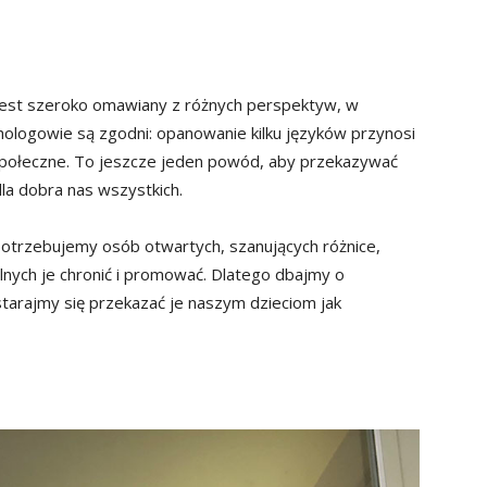
 jest szeroko omawiany z różnych perspektyw, w
chologowie są zgodni: opanowanie kilku języków przynosi
 społeczne. To jeszcze jeden powód, aby przekazywać
dla dobra nas wszystkich.
 potrzebujemy osób otwartych, szanujących różnice,
lnych je chronić i promować. Dlatego dbajmy o
starajmy się przekazać je naszym dzieciom jak