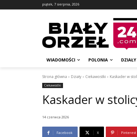
piątek, 7 sierpnia, 2026
WIADOMOŚCI
POLONIA
DZIAŁY
Strona główna
Działy
Ciekawostki
Kaskader w stol
Ciekawostki
Kaskader w stolic
14 czerwca 2026
Facebook
X
Pinterest