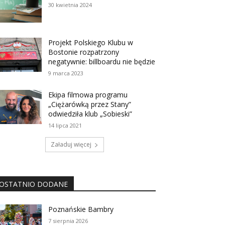
30 kwietnia 2024
Projekt Polskiego Klubu w
Bostonie rozpatrzony
negatywnie: billboardu nie będzie
9 marca 2023
Ekipa filmowa programu
„Ciężarówką przez Stany”
odwiedziła klub „Sobieski”
14 lipca 2021
Załaduj więcej
OSTATNIO DODANE
Poznańskie Bambry
7 sierpnia 2026