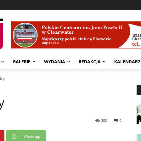
GALERIE
WYDANIA
REDAKCJA
KALENDARZ
icy
y
383
0
WhatsApp