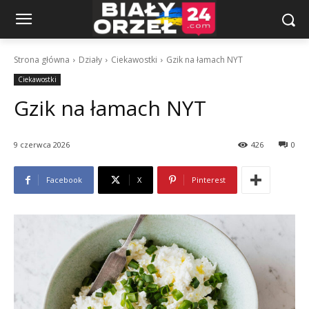
Strona główna
Działy
Ciekawostki
Gzik na łamach NYT
Ciekawostki
Gzik na łamach NYT
9 czerwca 2026
426
0
Facebook
X
Pinterest