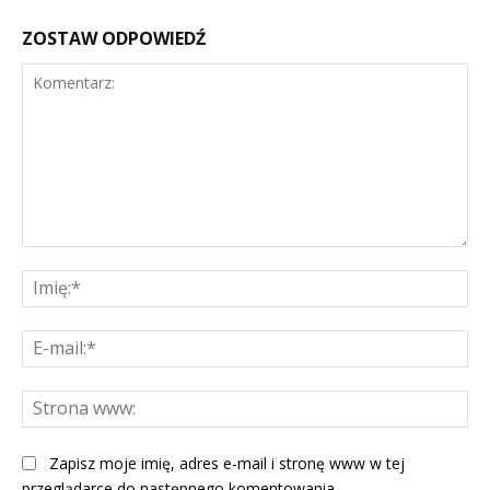
ZOSTAW ODPOWIEDŹ
Komentarz:
Imi
E-
mai
St
ww
Zapisz moje imię, adres e-mail i stronę www w tej
przeglądarce do następnego komentowania.