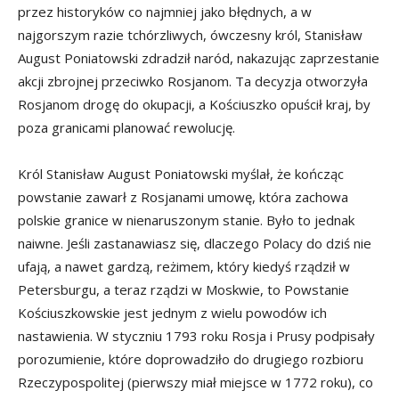
przez historyków co najmniej jako błędnych, a w
najgorszym razie tchórzliwych, ówczesny król, Stanisław
August Poniatowski zdradził naród, nakazując zaprzestanie
akcji zbrojnej przeciwko Rosjanom. Ta decyzja otworzyła
Rosjanom drogę do okupacji, a Kościuszko opuścił kraj, by
poza granicami planować rewolucję.
Król Stanisław August Poniatowski myślał, że kończąc
powstanie zawarł z Rosjanami umowę, która zachowa
polskie granice w nienaruszonym stanie. Było to jednak
naiwne. Jeśli zastanawiasz się, dlaczego Polacy do dziś nie
ufają, a nawet gardzą, reżimem, który kiedyś rządził w
Petersburgu, a teraz rządzi w Moskwie, to Powstanie
Kościuszkowskie jest jednym z wielu powodów ich
nastawienia. W styczniu 1793 roku Rosja i Prusy podpisały
porozumienie, które doprowadziło do drugiego rozbioru
Rzeczypospolitej (pierwszy miał miejsce w 1772 roku), co