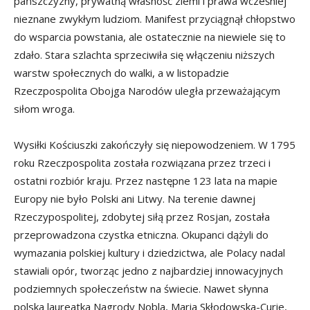
pańszczyzny, prywatną własność ziemi i prawa wcześniej
nieznane zwykłym ludziom. Manifest przyciągnął chłopstwo
do wsparcia powstania, ale ostatecznie na niewiele się to
zdało. Stara szlachta sprzeciwiła się włączeniu niższych
warstw społecznych do walki, a w listopadzie
Rzeczpospolita Obojga Narodów uległa przeważającym
siłom wroga.
Wysiłki Kościuszki zakończyły się niepowodzeniem. W 1795
roku Rzeczpospolita została rozwiązana przez trzeci i
ostatni rozbiór kraju. Przez następne 123 lata na mapie
Europy nie było Polski ani Litwy. Na terenie dawnej
Rzeczypospolitej, zdobytej siłą przez Rosjan, została
przeprowadzona czystka etniczna. Okupanci dążyli do
wymazania polskiej kultury i dziedzictwa, ale Polacy nadal
stawiali opór, tworząc jedno z najbardziej innowacyjnych
podziemnych społeczeństw na świecie. Nawet słynna
polska laureatka Nagrody Nobla, Maria Skłodowska-Curie,