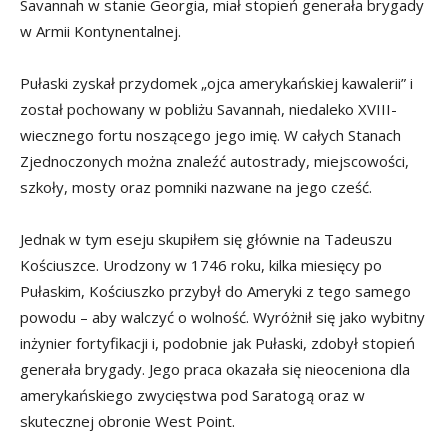
Savannah w stanie Georgia, miał stopień generała brygady
w Armii Kontynentalnej.
Pułaski zyskał przydomek „ojca amerykańskiej kawalerii” i
został pochowany w pobliżu Savannah, niedaleko XVIII-
wiecznego fortu noszącego jego imię. W całych Stanach
Zjednoczonych można znaleźć autostrady, miejscowości,
szkoły, mosty oraz pomniki nazwane na jego cześć.
Jednak w tym eseju skupiłem się głównie na Tadeuszu
Kościuszce. Urodzony w 1746 roku, kilka miesięcy po
Pułaskim, Kościuszko przybył do Ameryki z tego samego
powodu – aby walczyć o wolność. Wyróżnił się jako wybitny
inżynier fortyfikacji i, podobnie jak Pułaski, zdobył stopień
generała brygady. Jego praca okazała się nieoceniona dla
amerykańskiego zwycięstwa pod Saratogą oraz w
skutecznej obronie West Point.