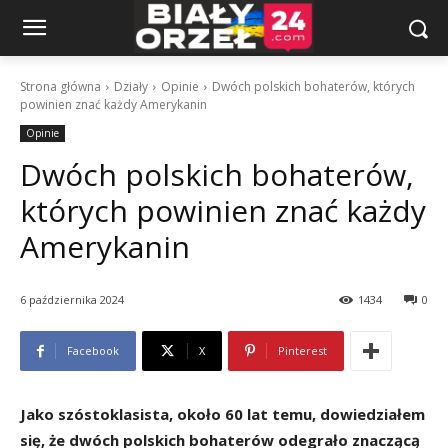
Strona główna
Działy
Opinie
Dwóch polskich bohaterów, których
powinien znać każdy Amerykanin
Opinie
Dwóch polskich bohaterów,
których powinien znać każdy
Amerykanin
6 października 2024
1434
0
Facebook
X
Pinterest
Jako szóstoklasista, około 60 lat temu, dowiedziałem
się, że dwóch polskich bohaterów odegrało znaczącą