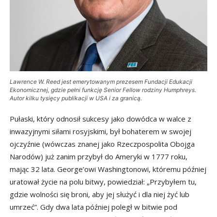
Lawrence W. Reed jest emerytowanym prezesem Fundacji Edukacji
Ekonomicznej, gdzie pełni funkcję Senior Fellow rodziny Humphreys.
Autor kilku tysięcy publikacji w USA i za granicą.
Pułaski, który odnosił sukcesy jako dowódca w walce z
inwazyjnymi siłami rosyjskimi, był bohaterem w swojej
ojczyźnie (wówczas znanej jako Rzeczpospolita Obojga
Narodów) już zanim przybył do Ameryki w 1777 roku,
mając 32 lata. George’owi Washingtonowi, któremu później
uratował życie na polu bitwy, powiedział: „Przybyłem tu,
gdzie wolności się broni, aby jej służyć i dla niej żyć lub
umrzeć”. Gdy dwa lata później poległ w bitwie pod