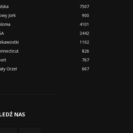
olska
7507
owy Jork
900
lonia
4101
SA
2442
ekawostki
1102
nnecticut
826
ort
767
ały Orzeł
667
LEDŹ NAS