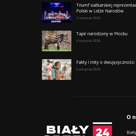
Triumf siatkarskiej reprezentac
Polski w Lidze Narodów
7 sierpnia 2026
Tapir narodzony w Płocku
6 sierpnia 2026
Fakty i mity o dwujęzyczności
6 sierpnia 2026
O n
Biał