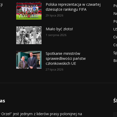
ji
Polska reprezentacja w czwartej
P
dziesiątce rankingu FIFA
N
29 lipca 2026
Po
Miało być złoto!
U
1 sierpnia 2026
Ci
Co
Sp
Spotkanie ministrów
sprawiedliwości państw
Bi
członkowskich UE
27 lipca 2026
as
Ś
y Orzeł” jest jednym z liderów prasy polonijnej na