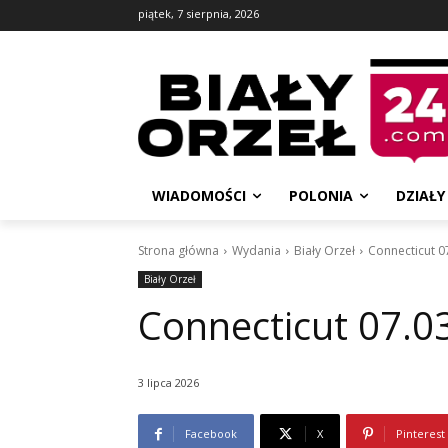
piątek, 7 sierpnia, 2026
WIADOMOŚCI
POLONIA
DZIAŁY
Strona główna
Wydania
Biały Orzeł
Connecticut 0
Biały Orzeł
Connecticut 07.0
3 lipca 2026
Facebook
X
Pinterest