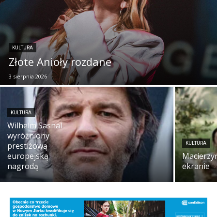
KULTURA
Złote Anioły rozdane
3 sierpnia 2026
KULTURA
Wilhelm Sasnal
wyróżniony
prestiżową
KULTURA
europejską
Macierzy
nagrodą
ekranie