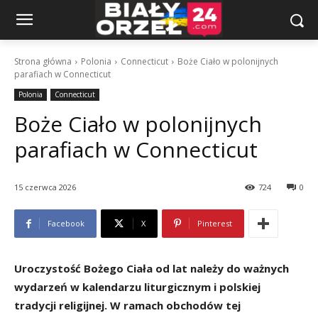
Strona główna
Polonia
Connecticut
Boże Ciało w polonijnych
parafiach w Connecticut
Polonia
Connecticut
Boże Ciało w polonijnych
parafiach w Connecticut
15 czerwca 2026
724
0
Facebook
X
Pinterest
Uroczystość Bożego Ciała od lat należy do ważnych
wydarzeń w kalendarzu liturgicznym i polskiej
tradycji religijnej. W ramach obchodów tej