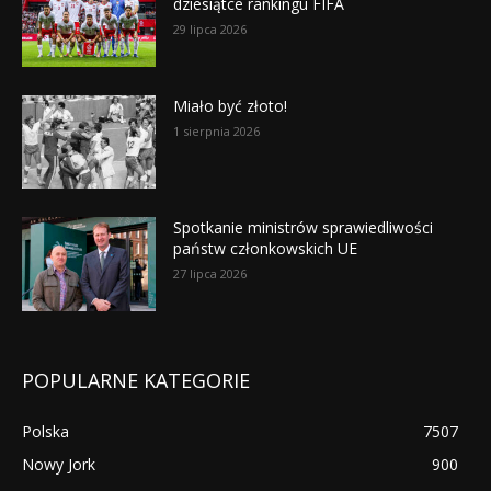
dziesiątce rankingu FIFA
29 lipca 2026
Miało być złoto!
1 sierpnia 2026
Spotkanie ministrów sprawiedliwości
państw członkowskich UE
27 lipca 2026
POPULARNE KATEGORIE
Polska
7507
Nowy Jork
900