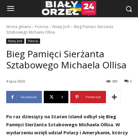
Strona główna
Polonia
Nowy Jork
Bieg Pamięci Sierżanta
Sztabowego Michaela Ollisa
Nowy Jork
Polonia
Bieg Pamięci Sierżanta
Sztabowego Michaela Ollisa
4 lipca 2026
389
0
Facebook
X
Pinterest
Po raz dziesiąty na Staten Island odbył się Bieg
Pamięci Sierżanta Sztabowego Michaela Ollisa. W
wydarzeniu wzięli udział Polacy i Amerykanie, którzy