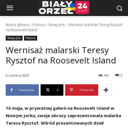
Strona główna
Polonia
Nowy Jork
Wernisaż malarski Teresy Rysztof
na Roosevelt Island
Nowy Jork
Polonia
Wernisaż malarski Teresy
Rysztof na Roosevelt Island
4 czerwca 2026
461
0
Facebook
X
Pinterest
16 maja, w prywatnej galerii na Roosevelt Island w
Nowym Jorku, swoje obrazy zaprezentowała malarka
Teresa Rysztof. Wśród prezentowanych dzieł