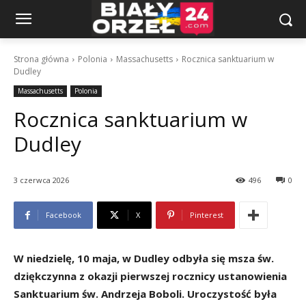
Strona główna
Polonia
Massachusetts
Rocznica sanktuarium w
Dudley
Massachusetts
Polonia
Rocznica sanktuarium w
Dudley
3 czerwca 2026
496
0
Facebook
X
Pinterest
W niedzielę, 10 maja, w Dudley odbyła się msza św.
dziękczynna z okazji pierwszej rocznicy ustanowienia
Sanktuarium św. Andrzeja Boboli. Uroczystość była