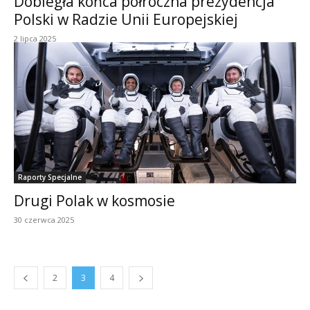
Dobiegła końca półroczna prezydencja
Polski w Radzie Unii Europejskiej
2 lipca 2025
Raporty Specjalne
Drugi Polak w kosmosie
30 czerwca 2025
2
3
4