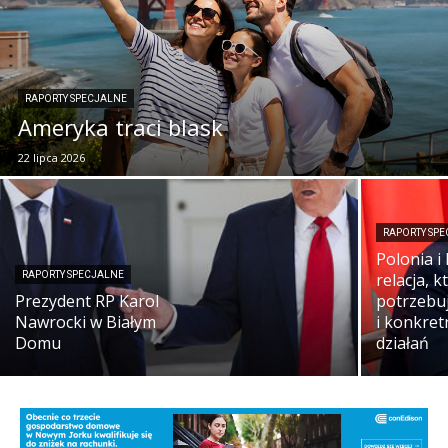
RAPORTY SPECJALNE
Ameryka traci blask
22 lipca 2026
RAPORTY SP
Polonia i
RAPORTY SPECJALNE
relacja, k
Prezydent RP Karol
potrzebuj
Nawrocki w Białym
i konkret
Domu
działań